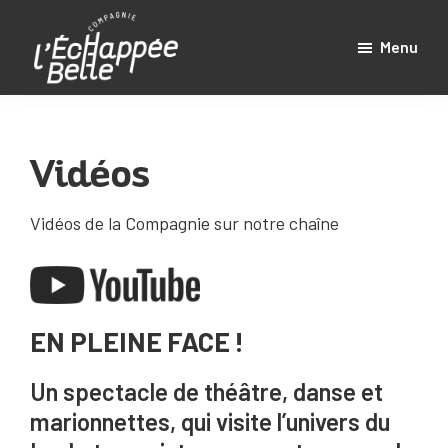
Passer
au
Menu
contenu
Cie
Compagnie
principal
Échappée
l'Échappée
Belle
Belle
Vidéos
Vidéos de la Compagnie sur notre chaîne
EN PLEINE FACE !
Un spectacle de théâtre, danse et
marionnettes, qui visite l’univers du