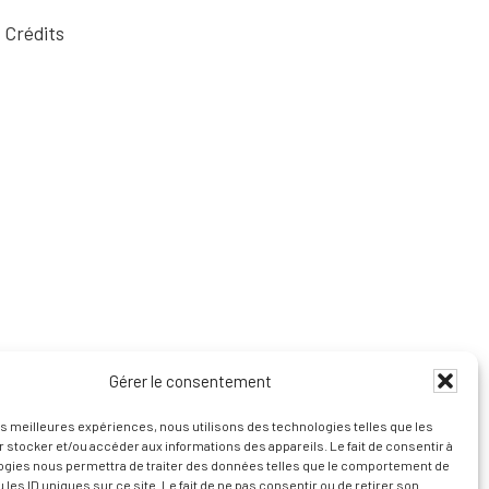
Crédits
Gérer le consentement
les meilleures expériences, nous utilisons des technologies telles que les
 stocker et/ou accéder aux informations des appareils. Le fait de consentir à
ogies nous permettra de traiter des données telles que le comportement de
 les ID uniques sur ce site. Le fait de ne pas consentir ou de retirer son